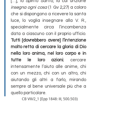
[…], lo Spirito Santo, la cui unzione 
insegna ogni cosa
 (1 Gv 2,27) a coloro 
che si dispongono a ricevere la santa 
luce, lo voglia insegnare alla V. R., 
specialmente circa l’incombenza 
data a ciascuno con il proprio ufficio. 
Tutti [dovrebbero avere] l’intenzione 
molto retta di cercare la gloria di Dio 
nella loro anima, nel loro corpo e in 
tutte le loro azioni
; cercare 
intensamente l’aiuto alle anime, chi 
con un mezzo, chi con un altro, chi 
aiutando gli altri a farlo, mirando 
sempre al bene universale più che a 
quello particolare. 
	CB VIII/2_1 [Epp 1848: III, 500.503)