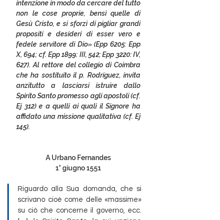
intenzione in modo da cercare del tutto 
non le cose proprie, bensì quelle di 
Gesù Cristo, e si sforzi di pigliar grandi 
propositi e desideri di esser vero e 
fedele servitore di Dio» (Epp 6205: Epp 
X, 694; cf. Epp 1899: III, 542; Epp 3220: IV, 
627). Al rettore del collegio di Coimbra 
che ha sostituito il p. Rodríguez, invita 
anzitutto a lasciarsi istruire dallo 
Spirito Santo promesso agli apostoli (cf. 
Ej 312) e a quelli ai quali il Signore ha 
affidato una missione qualitativa (cf. Ej 
145).  
A Urbano Fernandes
1° giugno 1551
Riguardo alla Sua domanda, che si 
scrivano cioè come delle «massime» 
su ciò che concerne il governo, ecc. 