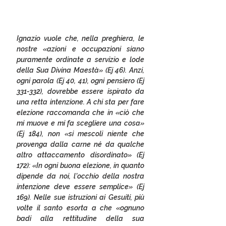
Ignazio vuole che, nella preghiera, le 
nostre «azioni e occupazioni siano 
puramente ordinate a servizio e lode 
della Sua Divina Maestà» (Ej 46). Anzi, 
ogni parola (Ej 40, 41), ogni pensiero (Ej 
331-332), dovrebbe essere ispirato da 
una retta intenzione. A chi sta per fare 
elezione raccomanda che in «ciò che 
mi muove e mi fa scegliere una cosa» 
(Ej 184), non «si mescoli niente che 
provenga dalla carne né da qualche 
altro attaccamento disordinato» (Ej 
172): «In ogni buona elezione, in quanto 
dipende da noi, l’occhio della nostra 
intenzione deve essere semplice» (Ej 
169). Nelle sue istruzioni ai Gesuiti, più 
volte il santo esorta a che «ognuno 
badi alla rettitudine della sua 