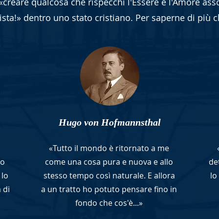
 «creare qualcosa che rispecchi l'Essere e l'Amore asso
ista!» dentro uno stato cristiano. Per saperne di più c
Hugo von Hofmannsthal
«Tutto il mondo è ritornato a me
no
come una cosa pura e nuova e allo
det
 lo
stesso tempo così naturale. E allora
lo
 di
a un tratto ho potuto pensare fino in
fondo che cos'è...»