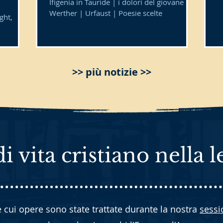
Ifigenia in Tauride | i dolori del giovane
Werther | Urfaust | Poesie scelte
ght,
ersity
>> più notizie >>
i vita cristiano nella l
e cui opere sono state trattate durante la nostra
sessi