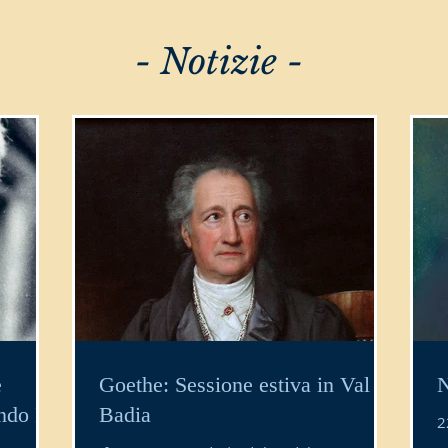
- Notizie -
e
Goethe: Sessione estiva in Val
N
ondo H.
Badia
2