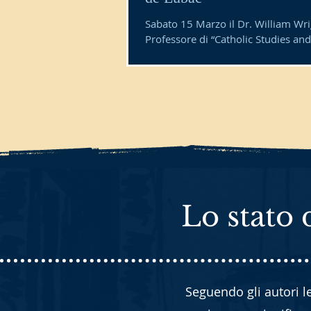
Sabato 15 Marzo il Dr. William Wri
Professore di “Catholic Studies and
Theology“ presso la Duquesne Univ
(Pittsburgh, USA), ha...
Lo stato d
Seguendo gli autori l