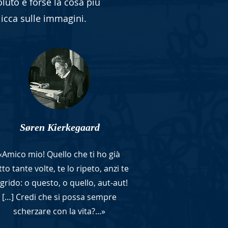
luto è forse la cosa più
licca sulle immagini.
Søren Kierkegaard
«Amico mio! Quello che ti ho già
to tante volte, te lo ripeto, anzi te
 grido: o questo, o quello, aut-aut!
[…] Credi che si possa sempre
scherzare con la vita?...»