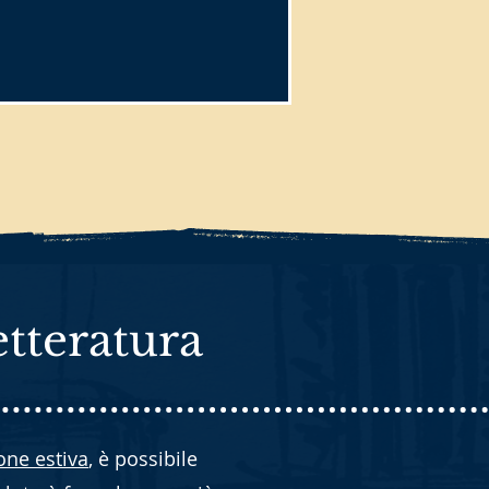
etteratura
one estiva
, è possibile