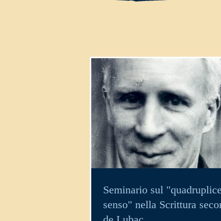
Seminario sul "quadruplic
senso" nella Scrittura sec
de Lubac